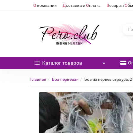
О
компании
Д
оставка и
О
плата
В
озврат/
О
бм
Каталог
товаров
О
Главная
Боа перьевая
Боа из перьев страуса, 2