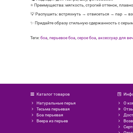
⭐ Преимущества: мягкость, строгий оттенок, плавн
💡 Распушить: встряхнуть → отвисеться → пар → вз
✨ Придайте образу стильную сдержанность с серым
Теги:
боа
,
перьевое боа
,
серое боа
,
аксессуар для ве
Каталог товаров
Инф
Натуральные перья
О ко
Тесьма перьевая
Отзы
Боа перьевая
Дост
Веера из перьев
Возв
Сер
Отсл