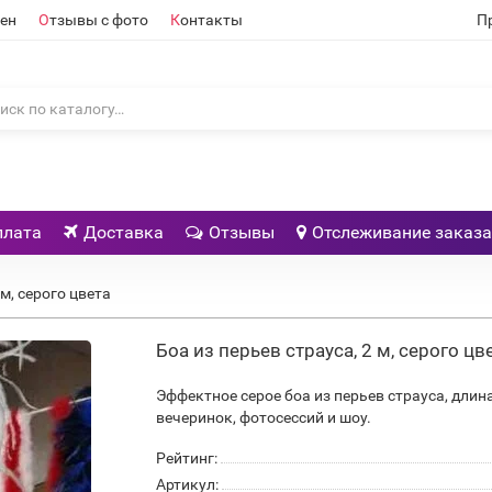
ен
О
тзывы с фото
К
онтакты
П
плата
Доставка
Отзывы
Отслеживание заказа
 м, серого цвета
Боа из перьев страуса, 2 м, серого цв
Эффектное серое боа из перьев страуса, длин
вечеринок, фотосессий и шоу.
Рейтинг:
Артикул: