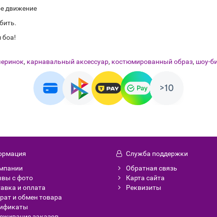
ое движение
бить.
 боа!
черинок
,
карнавальный аксессуар
,
костюмированный образ
,
шоу-б
ормация
Служба поддержки
мпании
Обратная связь
вы с фото
Карта сайта
авка и оплата
Реквизиты
рат и обмен товара
тификаты
еживание заказов