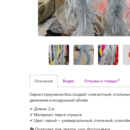
0
Описание
Видео
Отзывы о товаре
Серое страусиное боа создаёт элегантный, стильн
движение и воздушный объём.
✔ Длина: 2 м
✔ Материал: перья страуса
✔ Цвет: серый — универсальный, стильный, спокой
🎭 Подходит для: театра, шоу, фотосъёмок