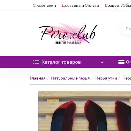
О
компании
Д
оставка и
О
плата
В
озврат/
О
бм
Каталог
товаров
О
Главная
Натуральные перья
Перья утки
Перь