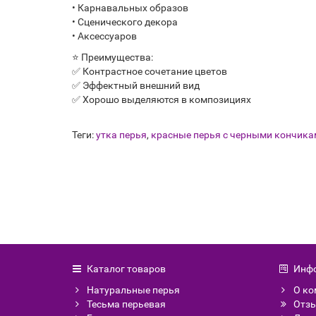
• Карнавальных образов
• Сценического декора
• Аксессуаров
⭐ Преимущества:
✅ Контрастное сочетание цветов
✅ Эффектный внешний вид
✅ Хорошо выделяются в композициях
Теги:
утка перья
,
красные перья с черными кончика
Каталог товаров
Инф
Натуральные перья
О ко
Тесьма перьевая
Отзы