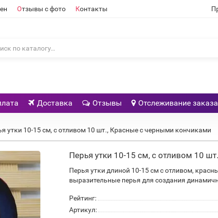
ен
О
тзывы с фото
К
онтакты
П
плата
Доставка
Отзывы
Отслеживание заказа
я утки 10-15 см, с отливом 10 шт., Красные с черными кончиками
Перья утки 10-15 см, с отливом 10 ш
Перья утки длиной 10-15 см с отливом, красн
выразительные перья для создания динамичн
Рейтинг:
Артикул: