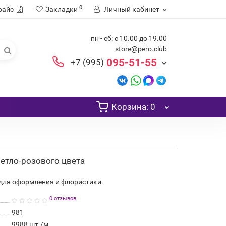
0
райс
Закладки
Личный кабинет
пн - сб: с 10.00 до 19.00
store@pero.club
095-51-55
+7 (995)
Корзина
: 0
Светло-розового цвета
 для оформления и флористики.
0 отзывов
981
9988
шт./м.