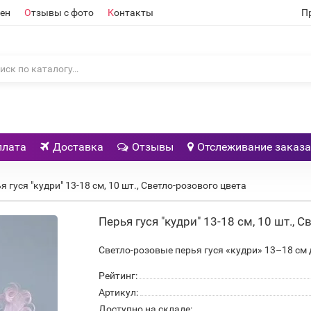
ен
О
тзывы с фото
К
онтакты
П
плата
Доставка
Отзывы
Отслеживание заказа
я гуся "кудри" 13-18 см, 10 шт., Светло-розового цвета
Перья гуся "кудри" 13-18 см, 10 шт., 
Светло-розовые перья гуся «кудри» 13–18 см
Рейтинг:
Артикул:
Доступно на складе: