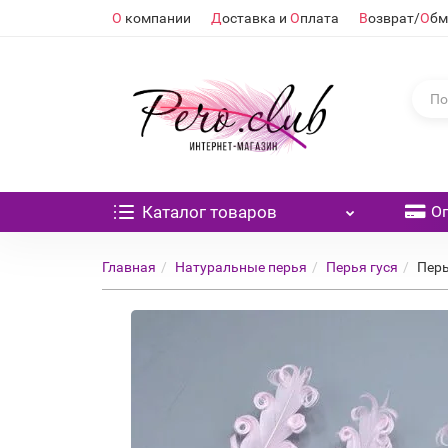
О
компании
Д
оставка и
О
плата
В
озврат/
О
бм
Каталог
товаров
О
Главная
Натуральные перья
Перья гуся
Перь