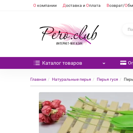
О
компании
Д
оставка и
О
плата
В
озврат/
О
бм
Каталог
товаров
О
Главная
Натуральные перья
Перья гуся
Перь