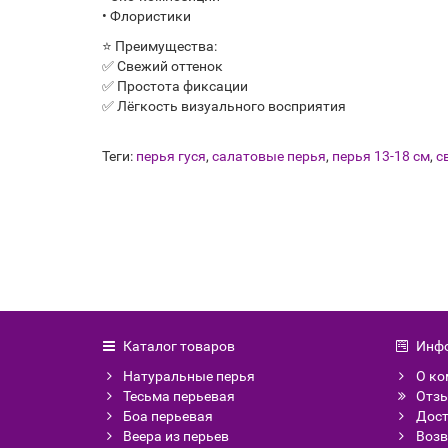
• Флористики
⭐ Преимущества:
✅ Свежий оттенок
✅ Простота фиксации
✅ Лёгкость визуального восприятия
Теги:
перья гуся
,
салатовые перья
,
перья 13-18 см
,
с
Каталог товаров
Инф
Натуральные перья
О ко
Тесьма перьевая
Отзы
Боа перьевая
Дост
Веера из перьев
Возв