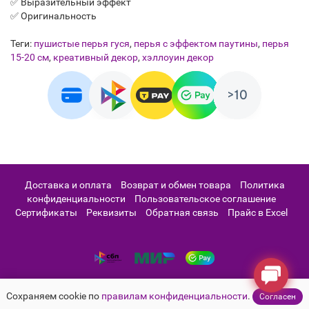
✅ Выразительный эффект
✅ Оригинальность
Теги:
пушистые перья гуся
,
перья с эффектом паутины
,
перья
15-20 см
,
креативный декор
,
хэллоуин декор
Доставка и оплата
Возврат и обмен товара
Политика
конфиденциальности
Пользовательское соглашение
Сертификаты
Реквизиты
Обратная связь
Прайс в Excel
Сохраняем cookie по
правилам конфиденциальности
.
Согласен
Интернет-магазин "Pero.Club" ® Основан в 2011г.