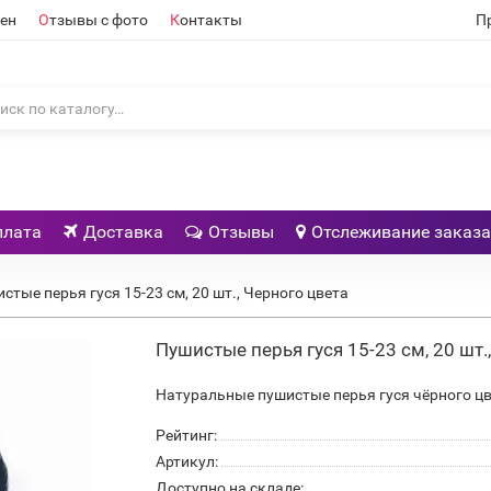
ен
О
тзывы с фото
К
онтакты
П
плата
Доставка
Отзывы
Отслеживание заказа
стые перья гуся 15-23 см, 20 шт., Черного цвета
Пушистые перья гуся 15-23 см, 20 шт.
Натуральные пушистые перья гуся чёрного цве
Рейтинг:
Артикул:
Доступно на складе: