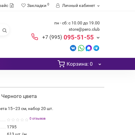
0
райс
Закладки
Личный кабинет
пн - сб: с 10.00 до 19.00
store@pero.club
095-51-55
+7 (995)
Корзина
: 0
, Черного цвета
та 15–23 см, набор 20 шт.
0 отзывов
1795
613
шт./м.