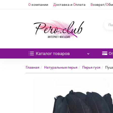
О
компании
Д
оставка и
О
плата
В
озврат/
О
бм
Каталог
товаров
О
Главная
Натуральные перья
Перья гуся
Пуши