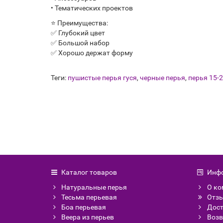
• Тематических проектов
⭐ Преимущества:
✅ Глубокий цвет
✅ Большой набор
✅ Хорошо держат форму
Теги:
пушистые перья гуся
,
черные перья
,
перья 15-2
Каталог товаров
Инф
Натуральные перья
О ко
Тесьма перьевая
Отзы
Боа перьевая
Дост
Веера из перьев
Возв