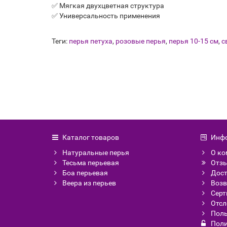
✅ Мягкая двухцветная структура
✅ Универсальность применения
Теги:
перья петуха
,
розовые перья
,
перья 10-15 см
,
с
Каталог товаров
Инф
Натуральные перья
О ко
Тесьма перьевая
Отзы
Боа перьевая
Дост
Веера из перьев
Возв
Сер
Отсл
Поль
Поли