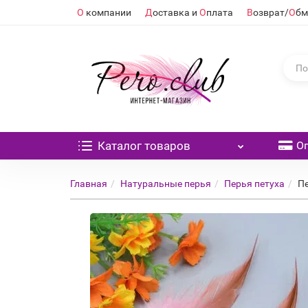
О
компании
Д
оставка и
О
плата
В
озврат/
О
бм
Каталог
товаров
О
Главная
Натуральные перья
Перья петуха
Пе