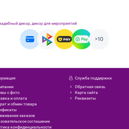
вадебный декор
,
декор для мероприятий
ормация
Служба поддержки
мпании
Обратная связь
вы с фото
Карта сайта
авка и оплата
Реквизиты
рат и обмен товара
тификаты
еживание заказов
зовательское соглашение
тика конфиденциальности