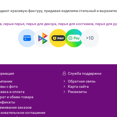
здают красивую фактуру, придавая изделиям стильный и выразите
е
,
серые перья
,
перья для декора
,
перья для костюмов
,
перья для р
ормация
Служба поддержки
мпании
Обратная связь
вы с фото
Карта сайта
авка и оплата
Реквизиты
рат и обмен товара
тификаты
еживание заказов
зовательское соглашение