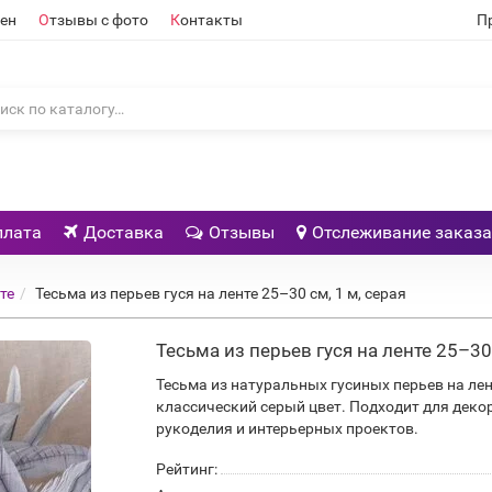
ен
О
тзывы с фото
К
онтакты
П
плата
Доставка
Отзывы
Отслеживание заказа
те
Тесьма из перьев гуся на ленте 25–30 см, 1 м, серая
Тесьма из перьев гуся на ленте 25–30 
Тесьма из натуральных гусиных перьев на лен
классический серый цвет. Подходит для деко
рукоделия и интерьерных проектов.
Рейтинг: