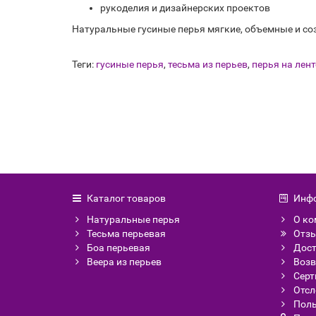
рукоделия и дизайнерских проектов
Натуральные гусиные перья мягкие, объемные и со
Теги:
гусиные перья
,
тесьма из перьев
,
перья на лент
Каталог товаров
Инф
Натуральные перья
О ко
Тесьма перьевая
Отзы
Боа перьевая
Дост
Веера из перьев
Возв
Сер
Отсл
Поль