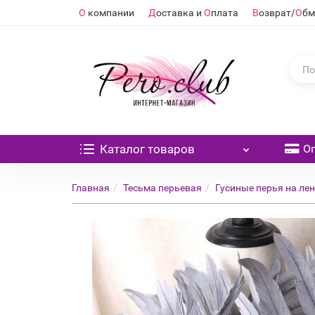
О
компании
Д
оставка и
О
плата
В
озврат/
О
бм
Каталог
товаров
О
Главная
Тесьма перьевая
Гусиные перья на лен