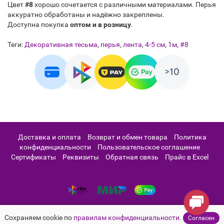
Цвет
#8
хорошо сочетается с различными материалами. Перья
аккуратно обработаны и надёжно закреплены.
Доступна покупка
оптом и в розницу
.
Теги:
Декоративная тесьма
,
перья
,
лента
,
4-5 см
,
1м
,
#8
Доставка и оплата
Возврат и обмен товара
Политика
конфиденциальности
Пользовательское соглашение
Сертификаты
Реквизиты
Обратная связь
Прайс в Excel
Сохраняем cookie по
правилам конфиденциальности
.
Согласен
Интернет-магазин "Pero.Club" ® Основан в 2011г.